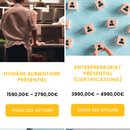
ENTREPRENEURIAT
PRÉSENTIEL
HYGIÈNE ALIMENTAIRE
(CERTIFICATIONS)
PRÉSENTIEL
3990,00
€
–
4990,00
€
1590,00
€
–
2790,00
€
CHOIX DES OPTIONS
CHOIX DES OPTIONS