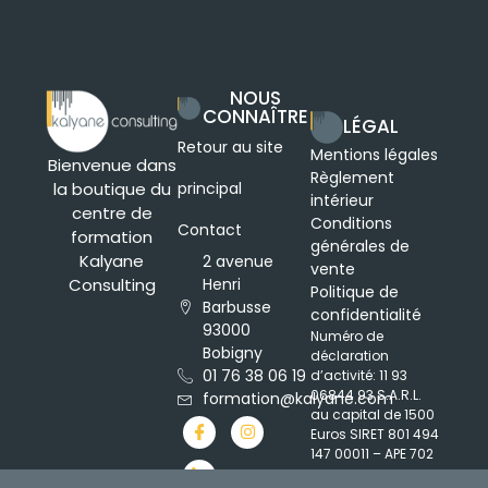
NOUS
CONNAÎTRE
LÉGAL
Retour au site
Mentions légales
Bienvenue dans
Règlement
principal
la boutique du
intérieur
centre de
Conditions
Contact
formation
générales de
Kalyane
2 avenue
vente
Henri
Consulting
Politique de
Barbusse
confidentialité
93000
Numéro de
Bobigny
déclaration
01 76 38 06 19
d’activité: 11 93
06844 93 S.A.R.L.
formation@kalyane.com
au capital de 1500
Euros SIRET 801 494
147 00011 – APE 702