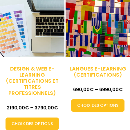
DESIGN & WEB E-
LANGUES E-LEARNING
LEARNING
(CERTIFICATIONS)
(CERTIFICATIONS ET
TITRES
690,00
€
–
6990,00
€
PROFESSIONNELS)
CHOIX DES OPTIONS
2190,00
€
–
3790,00
€
CHOIX DES OPTIONS