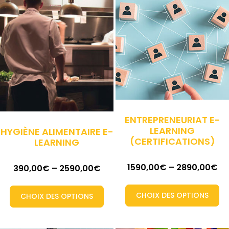
ENTREPRENEURIAT E-
LEARNING
HYGIÈNE ALIMENTAIRE E-
(CERTIFICATIONS)
LEARNING
1590,00
€
–
2890,00
€
390,00
€
–
2590,00
€
CHOIX DES OPTIONS
CHOIX DES OPTIONS